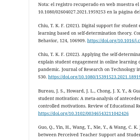
Nota: el registro recuperado en web muestra el
10.1080/02604027.2021.1959253 en la página del
Chiu, T. K. F. (2021). Digital support for stude
learning based on self-determination theory. 
Behavior, 124, 106909.
https://doi.org/10.1016/j
Chiu, T. K. F. (2022). Applying the self-determin
explain student engagement in online learning 
pandemic. Journal of Research on Technology in
S30.
https://doi.org/10.1080/15391523.2021.1891
Bureau, J. S., Howard, J. L., Chong, J. X. Y., & Gu
student motivation: A meta-analysis of anteced
controlled motivations. Review of Educational Re
https://doi.org/10.3102/00346543211042426
Guo, Q., Yin, H., Wang, T., Nie, Y., & Wang, C. K. 
between Perceived Teacher Support and Stude