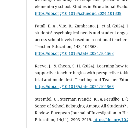
elementary school. Studies in Educational Evalu
https://doi.org/10.1016/j.stueduc.2024.101339
Patall, E. A., Vite, R., Zambrano, J., et al. (2024
students’ psychological needs and student enga
across school levels based on a national teache
Teacher Education, 143, 104568.
https://doi.org/10.1016/j.tate.2024.104568
Reeve, J., & Cheon, S. H. (2024). Learning how
supportive teacher begins with perspective tak
trial and model test. Teaching and Teacher Educ
https://doi.org/10.1016/j.tate.2024.104566
Štremfel, U., Šterman Ivančič, K., & Peruško, I. 
Sense of School Belonging Among All Students? 
Review. European Journal of Investigation in He
Education, 14(11), 2903–2919.
https://doi.org/1