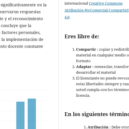
internacional
Creative Commons
 significativamente en la
Atribución-NoComercial-CompartirI
observaron respuestas
4.0
.
te y el reconocimiento
e concluye que la
 factores personales,
Eres libre de:
l la implementación de
ento docente constante
Compartir
: copiar y redistri
material en cualquier medio 
formato
Adaptar
: remezclar, transfo
desarrollar el material
El licenciante no puede revoc
estas libertades siempre y cu
usted cumpla con los términos
licencia.
En los siguientes términ
Atribución
: Debe oto