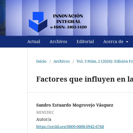
Actual
Archivos
Editorial
Acerca de
Inicio
/
Archivos
/
Vol. 3 Núm. 2 (2026): Edición F
Factores que influyen en l
Sandro Estuardo Mogrovejo Vásquez
MINEDEC
Autor/a
https://orcid.org/0009-0008-0942-6768