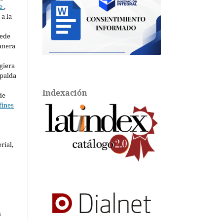
te
,
a la
uede
anera
giera
spalda
Indexación
de
fines
rial,
l
s