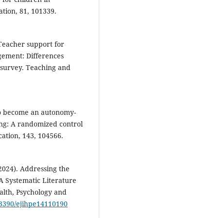
ation, 81, 101339.
). Teacher support for
gement: Differences
r survey. Teaching and
 to become an autonomy-
ing: A randomized control
ation, 143, 104566.
(2024). Addressing the
A Systematic Literature
alth, Psychology and
0.3390/ejihpe14110190