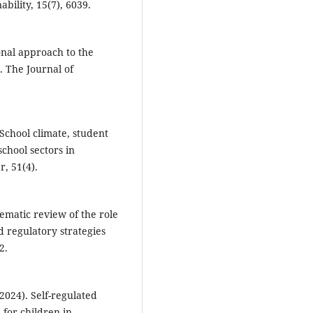
bility, 15(7), 6039.
ional approach to the
. The Journal of
School climate, student
hool sectors in
, 51(4).
stematic review of the role
d regulatory strategies
2.
 (2024). Self-regulated
 for children in