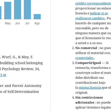
crédito correspondien
proporcionar un enlace 
licencia e
indicar si se
realizaron cambios
. P
hacerlo de cualquier m
razonable, pero no de
ninguna manera que su
que el licenciante lo re
a usted o a su uso.
No comercial
: no pue
utilizar el material con
., Wurf, G., & May, F.
comerciales
.
CompartirIgual
— Si
 building school belonging
remezcla, transforma o
l Psychology Review, 34,
construye sobre el mate
21-w
debe distribuir sus
contribuciones bajo
acher and Parent Autonomy
la
misma licencia
que e
s of Self-Determination
original.
Sin restricciones
adicionales
: no puede
aplicar términos legale