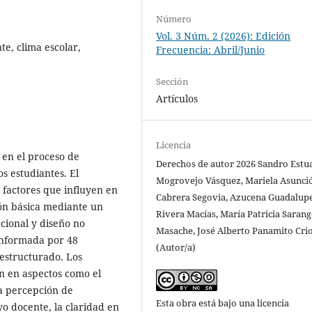
Número
Vol. 3 Núm. 2 (2026): Edición
te, clima escolar,
Frecuencia: Abril/Junio
Sección
Artículos
Licencia
 en el proceso de
Derechos de autor 2026 Sandro Estu
s estudiantes. El
Mogrovejo Vásquez, Mariela Asunci
 factores que influyen en
Cabrera Segovia, Azucena Guadalup
ión básica mediante un
Rivera Macías, María Patricia Saran
acional y diseño no
Masache, José Alberto Panamito Crio
onformada por 48
(Autor/a)
 estructurado. Los
ón en aspectos como el
la percepción de
Esta obra está bajo una licencia
yo docente, la claridad en