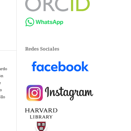
Redes Sociales
ardo
ón
e
go
llo