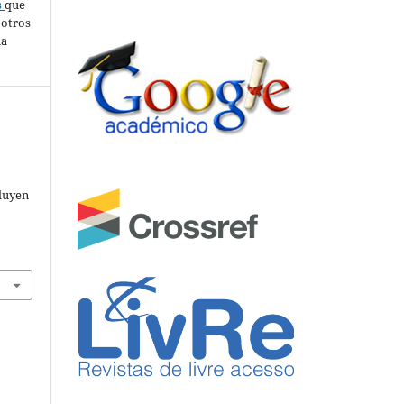
s
que
 otros
ia
,
fluyen