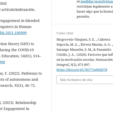
ni
medidas tecnológica
 DOI
restrinjan legalmente a
 artículo/indexación.
hacer algo que la licenc
permite.
nt engagement in blended
Computers in Human
.chb.2021.106909
Cómo citar
Mogrovejo Vásquez, S. E. ., Cabrera
ation theory (SDT) to
Segovia, M. A. ., Rivera Macías, A. G. .
Sarango Masache, S. M., & Panamito
during the COVID-19
Criollo, J. A. . (2026). Factores que in
 Education, 54(S1), S14–
en la motivación escolar.
Innovación
998
Integral
,
3
(2), 871-897.
https://doi.org/10.70577/nj85kf78
ay, F. (2022). Pathways to
ents of autonomous and
Más formatos de cita
search, 92(1), 46–72.
J. (2023). Relationship
nt Engagement in