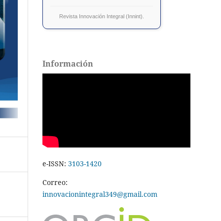
Revista Innovación Integral (Innint).
Información
e-ISSN:
3103-1420
Correo:
innovacionintegral349@gmail.com