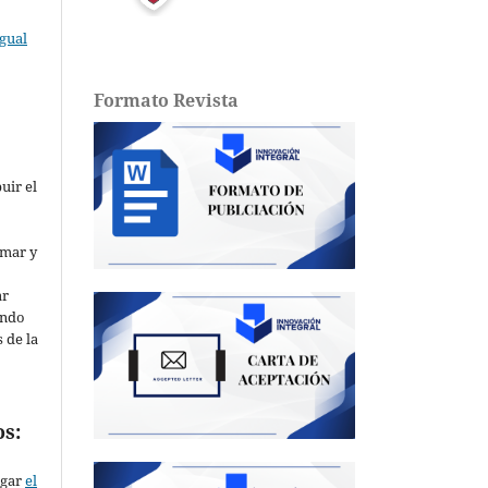
gual
Formato Revista
buir el
o
rmar y
ar
ando
 de la
os:
rgar
el