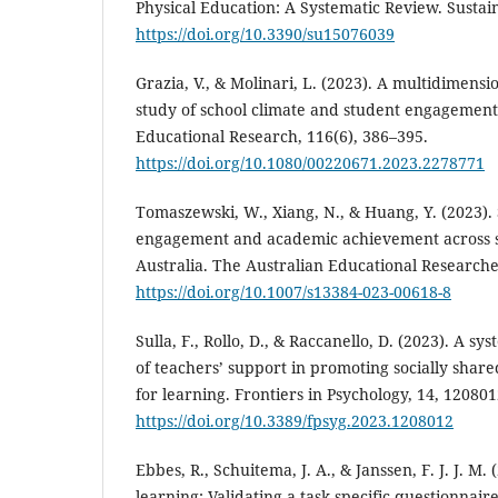
Physical Education: A Systematic Review. Sustaina
https://doi.org/10.3390/su15076039
Grazia, V., & Molinari, L. (2023). A multidimens
study of school climate and student engagement
Educational Research, 116(6), 386–395.
https://doi.org/10.1080/00220671.2023.2278771
Tomaszewski, W., Xiang, N., & Huang, Y. (2023). 
engagement and academic achievement across sc
Australia. The Australian Educational Researcher
https://doi.org/10.1007/s13384-023-00618-8
Sulla, F., Rollo, D., & Raccanello, D. (2023). A sy
of teachers’ support in promoting socially share
for learning. Frontiers in Psychology, 14, 120801
https://doi.org/10.3389/fpsyg.2023.1208012
Ebbes, R., Schuitema, J. A., & Janssen, F. J. J. M.
learning: Validating a task-specific questionnaire