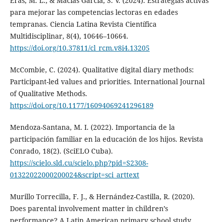
Eras, M. L., & Macías García, S. V. (2024). Estrategias activas
para mejorar las competencias lectoras en edades
tempranas. Ciencia Latina Revista Científica
Multidisciplinar, 8(4), 10646–10664.
https://doi.org/10.37811/cl_rcm.v8i4.13205
McCombie, C. (2024). Qualitative digital diary methods:
Participant-led values and priorities. International Journal
of Qualitative Methods.
https://doi.org/10.1177/16094069241296189
Mendoza-Santana, M. I. (2022). Importancia de la
participación familiar en la educación de los hijos. Revista
Conrado, 18(2). (SciELO Cuba).
https://scielo.sld.cu/scielo.php?pid=S2308-
01322022000200024&script=sci_arttext
Murillo Torrecilla, F. J., & Hernández-Castilla, R. (2020).
Does parental involvement matter in children’s
performance? A Latin American primary school study.