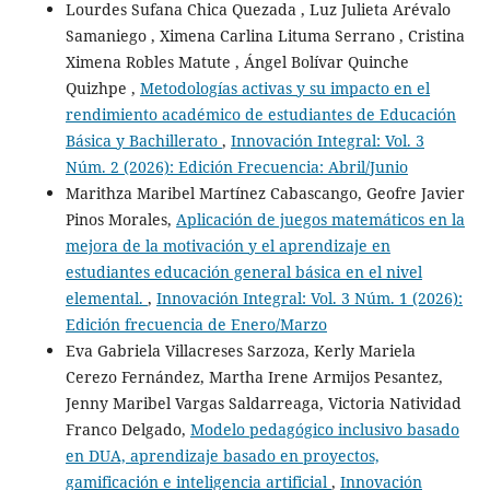
Lourdes Sufana Chica Quezada , Luz Julieta Arévalo
Samaniego , Ximena Carlina Lituma Serrano , Cristina
Ximena Robles Matute , Ángel Bolívar Quinche
Quizhpe ,
Metodologías activas y su impacto en el
rendimiento académico de estudiantes de Educación
Básica y Bachillerato
,
Innovación Integral: Vol. 3
Núm. 2 (2026): Edición Frecuencia: Abril/Junio
Marithza Maribel Martínez Cabascango, Geofre Javier
Pinos Morales,
Aplicación de juegos matemáticos en la
mejora de la motivación y el aprendizaje en
estudiantes educación general básica en el nivel
elemental.
,
Innovación Integral: Vol. 3 Núm. 1 (2026):
Edición frecuencia de Enero/Marzo
Eva Gabriela Villacreses Sarzoza, Kerly Mariela
Cerezo Fernández, Martha Irene Armijos Pesantez,
Jenny Maribel Vargas Saldarreaga, Victoria Natividad
Franco Delgado,
Modelo pedagógico inclusivo basado
en DUA, aprendizaje basado en proyectos,
gamificación e inteligencia artificial
,
Innovación