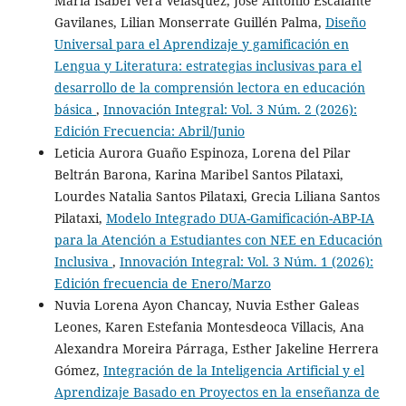
María Isabel Vera Velásquez, José Antonio Escalante
Gavilanes, Lilian Monserrate Guillén Palma,
Diseño
Universal para el Aprendizaje y gamificación en
Lengua y Literatura: estrategias inclusivas para el
desarrollo de la comprensión lectora en educación
básica
,
Innovación Integral: Vol. 3 Núm. 2 (2026):
Edición Frecuencia: Abril/Junio
Leticia Aurora Guaño Espinoza, Lorena del Pilar
Beltrán Barona, Karina Maribel Santos Pilataxi,
Lourdes Natalia Santos Pilataxi, Grecia Liliana Santos
Pilataxi,
Modelo Integrado DUA-Gamificación-ABP-IA
para la Atención a Estudiantes con NEE en Educación
Inclusiva
,
Innovación Integral: Vol. 3 Núm. 1 (2026):
Edición frecuencia de Enero/Marzo
Nuvia Lorena Ayon Chancay, Nuvia Esther Galeas
Leones, Karen Estefania Montesdeoca Villacis, Ana
Alexandra Moreira Párraga, Esther Jakeline Herrera
Gómez,
Integración de la Inteligencia Artificial y el
Aprendizaje Basado en Proyectos en la enseñanza de