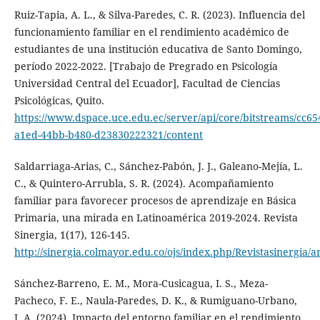
Ruiz-Tapia, A. L., & Silva-Paredes, C. R. (2023). Influencia del
funcionamiento familiar en el rendimiento académico de
estudiantes de una institución educativa de Santo Domingo,
período 2022-2022. [Trabajo de Pregrado en Psicología
Universidad Central del Ecuador], Facultad de Ciencias
Psicológicas, Quito.
https://www.dspace.uce.edu.ec/server/api/core/bitstreams/cc65
a1ed-44bb-b480-d23830222321/content
Saldarriaga-Arias, C., Sánchez-Pabón, J. J., Galeano-Mejía, L.
C., & Quintero-Arrubla, S. R. (2024). Acompañamiento
familiar para favorecer procesos de aprendizaje en Básica
Primaria, una mirada en Latinoamérica 2019-2024. Revista
Sinergia, 1(17), 126-145.
http://sinergia.colmayor.edu.co/ojs/index.php/Revistasinergia/a
Sánchez-Barreno, E. M., Mora-Cusicagua, I. S., Meza-
Pacheco, F. E., Naula-Paredes, D. K., & Rumiguano-Urbano,
J. A. (2024). Impacto del entorno familiar en el rendimiento