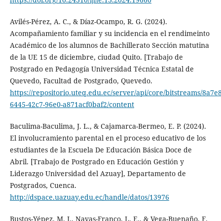
Avilés-Pérez, A. C., & Díaz-Ocampo, R. G. (2024).
Acompañamiento familiar y su incidencia en el rendimeinto
Académico de los alumnos de Bachillerato Sección matutina
de la UE 15 de diciembre, ciudad Quito. [Trabajo de
Postgrado en Pedagogía Universidad Técnica Estatal de
Quevedo, Facultad de Postgrado, Quevedo.
https://repositorio.uteq.edu.ec/server/api/core/bitstreams/8a7e
6445-42c7-96e0-a871acf0baf2/content
Baculima-Baculima, J. L., & Cajamarca-Bermeo, E. P. (2024).
El involucramiento parental en el proceso educativo de los
estudiantes de la Escuela De Educación Básica Doce de
Abril. [Trabajo de Postgrado en Educación Gestión y
Liderazgo Universidad del Azuay], Departamento de
Postgrados, Cuenca.
http://dspace.uazuay.edu.ec/handle/datos/13976
Bustos-Yépez, M. J., Navas-Franco, L. E., & Vega-Buenaño, F.