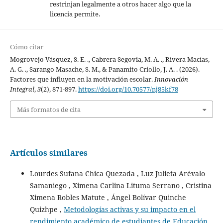
restrinjan legalmente a otros hacer algo que la
licencia permite.
Cómo citar
Mogrovejo Vásquez, S. E. ., Cabrera Segovia, M. A. ., Rivera Macías,
A. G. ., Sarango Masache, S. M., & Panamito Criollo, J. A. . (2026).
Factores que influyen en la motivación escolar.
Innovación
Integral
,
3
(2), 871-897.
https://doi.org/10.70577/nj85kf78
Más formatos de cita
Artículos similares
Lourdes Sufana Chica Quezada , Luz Julieta Arévalo
Samaniego , Ximena Carlina Lituma Serrano , Cristina
Ximena Robles Matute , Ángel Bolívar Quinche
Quizhpe ,
Metodologías activas y su impacto en el
rendimiento académico de estudiantes de Educación