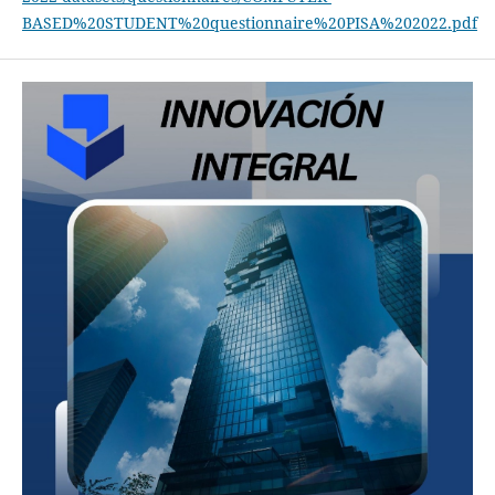
BASED%20STUDENT%20questionnaire%20PISA%202022.pdf