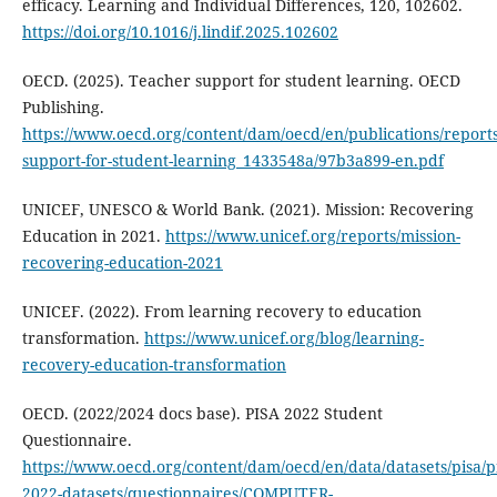
efficacy. Learning and Individual Differences, 120, 102602.
https://doi.org/10.1016/j.lindif.2025.102602
OECD. (2025). Teacher support for student learning. OECD
Publishing.
https://www.oecd.org/content/dam/oecd/en/publications/reports
support-for-student-learning_1433548a/97b3a899-en.pdf
UNICEF, UNESCO & World Bank. (2021). Mission: Recovering
Education in 2021.
https://www.unicef.org/reports/mission-
recovering-education-2021
UNICEF. (2022). From learning recovery to education
transformation.
https://www.unicef.org/blog/learning-
recovery-education-transformation
OECD. (2022/2024 docs base). PISA 2022 Student
Questionnaire.
https://www.oecd.org/content/dam/oecd/en/data/datasets/pisa/p
2022-datasets/questionnaires/COMPUTER-