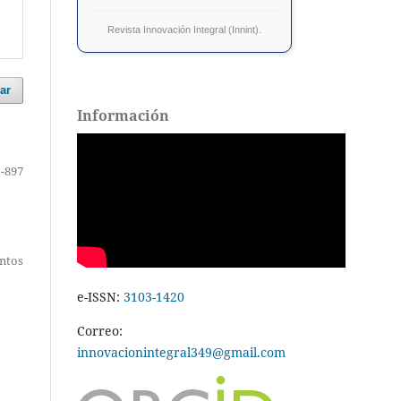
Revista Innovación Integral (Innint).
ar
Información
-897
entos
e-ISSN:
3103-1420
Correo:
innovacionintegral349@gmail.com