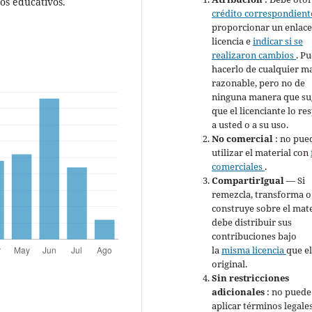
os educativos.
crédito correspondien
proporcionar un enlace 
licencia e
indicar si se
realizaron cambios
. P
hacerlo de cualquier m
razonable, pero no de
ninguna manera que su
que el licenciante lo re
a usted o a su uso.
No comercial
: no pue
utilizar el material con
comerciales
.
CompartirIgual
— Si
remezcla, transforma o
construye sobre el mate
debe distribuir sus
contribuciones bajo
la
misma licencia
que e
original.
Sin restricciones
adicionales
: no puede
aplicar términos legale