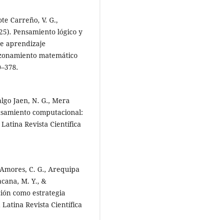
ote Carreño, V. G.,
025). Pensamiento lógico y
de aprendizaje
razonamiento matemático
0–378.
algo Jaen, N. G., Mera
ensamiento computacional:
Latina Revista Científica
 Amores, C. G., Arequipa
acana, M. Y., &
ción como estrategia
Latina Revista Científica