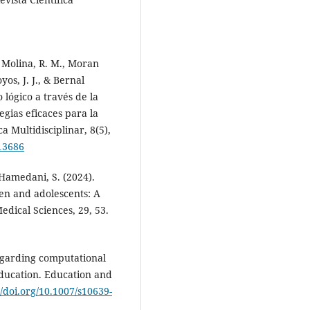
a Molina, R. M., Moran
yos, J. J., & Bernal
 lógico a través de la
gias eficaces para la
a Multidisciplinar, 8(5),
.13686
r-Hamedani, S. (2024).
en and adolescents: A
edical Sciences, 29, 53.
regarding computational
ducation. Education and
//doi.org/10.1007/s10639-