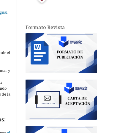
gual
Formato Revista
buir el
o
rmar y
ar
ando
 de la
os:
rgar
el