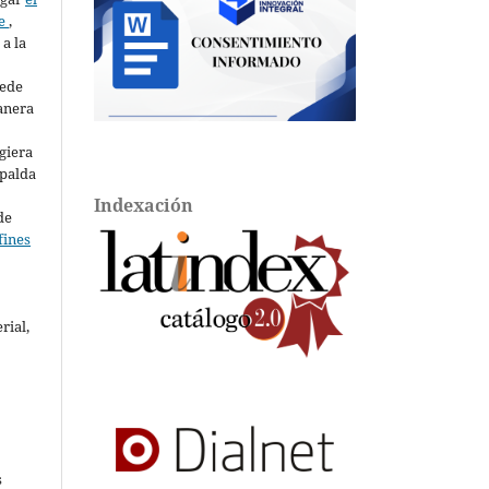
te
,
a la
uede
anera
giera
spalda
Indexación
de
fines
rial,
l
s