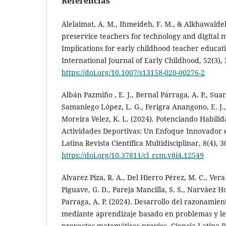
Referencias
Alelaimat, A. M., Ihmeideh, F. M., & Alkhawaldeh
preservice teachers for technology and digital m
Implications for early childhood teacher educa
International Journal of Early Childhood, 52(3),
https://doi.org/10.1007/s13158-020-00276-2
Albán Pazmiño , E. J., Bernal Párraga, A. P., Suar
Samaniego López, L. G., Ferigra Anangono, E. J.,
Moreira Velez, K. L. (2024). Potenciando Habilid
Actividades Deportivas: Un Enfoque Innovador e
Latina Revista Científica Multidisciplinar, 8(4), 
https://doi.org/10.37811/cl_rcm.v8i4.12549
Alvarez Piza, R. A., Del Hierro Pérez, M. C., Ver
Piguave, G. D., Pareja Mancilla, S. S., Narváez Ho
Parraga, A. P. (2024). Desarrollo del razonamie
mediante aprendizaje basado en problemas y le
proyectos matemáticos previos. Ciencia Latina Re