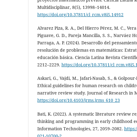
Multidisciplinar, 8(5), 13998–14014.
https://doi.org/10.37811/cl_rcm.v8i5.14912
Alvarez Piza, R. A., Del Hierro Pérez, M. C., Ver
Piguave, G. D., Pareja Mancilla, S. S., Narváez Ho
Parraga, A. P. (2024). Desarrollo del pensamiento
resolución de problemas en matemáticas: Estrate
educación básica. Ciencia Latina Revista Científic
2212–2229.
https://doi.org/10.37811/cl_rcm.v8i5
Askari, G., Vajdi, M., Jafari-Nasab, S., & Golpou
Ethical guidelines for human research on childr
narrative review study. Journal of Research in M
https://doi.org/10.4103/jrms.jrms_610_23
Bati, K. (2022). A systematic literature review 
thinking and programming in early childhood e
Information Technologies, 27, 2059–2082.
https:
021-10700-2