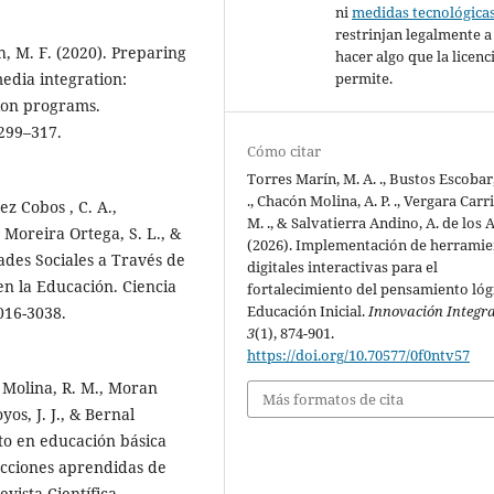
ni
medidas tecnológica
restrinjan legalmente a
, M. F. (2020). Preparing
hacer algo que la licenc
permite.
edia integration:
tion programs.
 299–317.
Cómo citar
Torres Marín, M. A. ., Bustos Escobar,
., Chacón Molina, A. P. ., Vergara Carrie
ez Cobos , C. A.,
M. ., & Salvatierra Andino, A. de los A.
 Moreira Ortega, S. L., &
(2026). Implementación de herramie
ades Sociales a Través de
digitales interactivas para el
n la Educación. Ciencia
fortalecimiento del pensamiento lóg
Educación Inicial.
Innovación Integra
3016-3038.
3
(1), 874-901.
https://doi.org/10.70577/0f0ntv57
a Molina, R. M., Moran
Más formatos de cita
yos, J. J., & Bernal
nto en educación básica
cciones aprendidas de
vista Científica