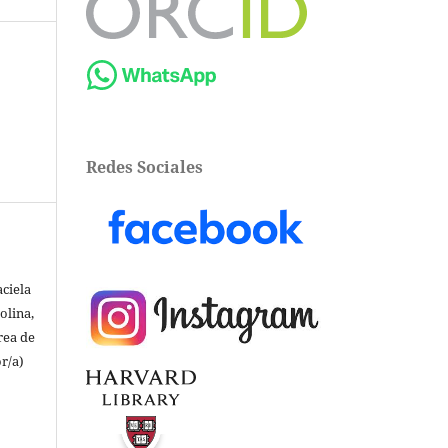
Redes Sociales
ciela
olina,
rea de
r/a)