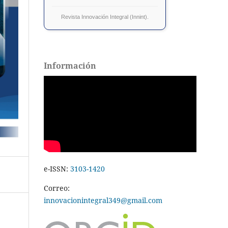
Revista Innovación Integral (Innint).
Información
e-ISSN:
3103-1420
Correo:
innovacionintegral349@gmail.com