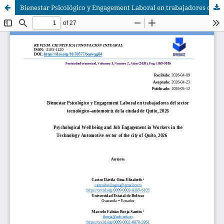
Bienestar Psicológico y Engagement Laboral en trabajadores del sector tecnológico–automotriz de la ciudad de Quito, 2026